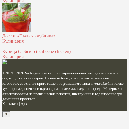
Кулинария
Десерт «Пьяная клубника»
Кулинария
Курица барбекю (barbecue chicken)
Кулинария
©2019 - 2026
Sadzagotovka.ru
— информационный сайт для любителей
садоводства и кулинарии. На нём публикуются рецепты домашних
заготовок, советы по приготовлению домашнего вина и коктейлей, а также
кулинарные рецепты и идеи «сделай сам» для сада и огорода. Материалы
ориентированы на практические рецепты, инструкции и вдохновение для
домашних проектов.
Контакты
|
Архив