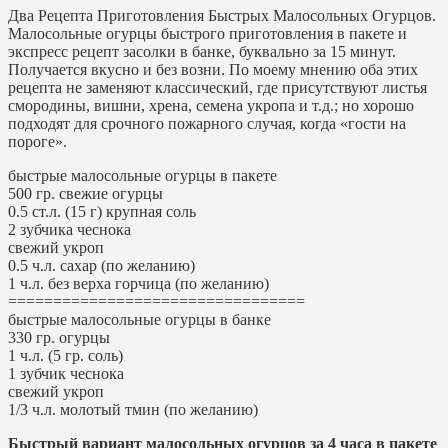
Два Рецепта Приготовления Быстрых Малосольных Огурцов.
Малосольные огурцы быстрого приготовления в пакете и
экспресс рецепт засолки в банке, буквально за 15 минут.
Получается вкусно и без возни. По моему мнению оба этих
рецепта не заменяют классический, где присутствуют листья
смородины, вишни, хрена, семена укропа и т.д.; но хорошо
подходят для срочного пожарного случая, когда «гости на
пороге».
быстрые малосольные огурцы в пакете
500 гр. свежие огурцы
0.5 ст.л. (15 г) крупная соль
2 зубчика чеснока
свежий укроп
0.5 ч.л. сахар (по желанию)
1 ч.л. без верха горчица (по желанию)
=================================
быстрые малосольные огурцы в банке
330 гр. огурцы
1 ч.л. (5 гр. соль)
1 зубчик чеснока
свежий укроп
1/3 ч.л. молотый тмин (по желанию)
Быстрый вариант малосольных огурцов за 4 часа в пакете