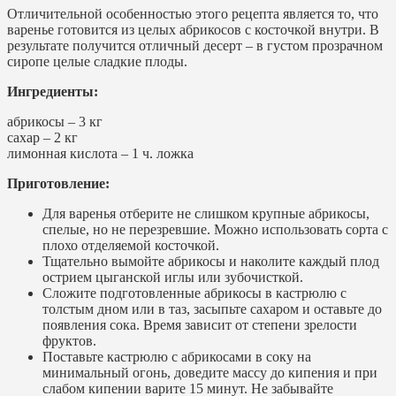
Отличительной особенностью этого рецепта является то, что
варенье готовится из целых абрикосов с косточкой внутри. В
результате получится отличный десерт – в густом прозрачном
сиропе целые сладкие плоды.
Ингредиенты:
абрикосы – 3 кг
сахар – 2 кг
лимонная кислота – 1 ч. ложка
Приготовление:
Для варенья отберите не слишком крупные абрикосы,
спелые, но не перезревшие. Можно использовать сорта с
плохо отделяемой косточкой.
Тщательно вымойте абрикосы и наколите каждый плод
острием цыганской иглы или зубочисткой.
Сложите подготовленные абрикосы в кастрюлю с
толстым дном или в таз, засыпьте сахаром и оставьте до
появления сока. Время зависит от степени зрелости
фруктов.
Поставьте кастрюлю с абрикосами в соку на
минимальный огонь, доведите массу до кипения и при
слабом кипении варите 15 минут. Не забывайте