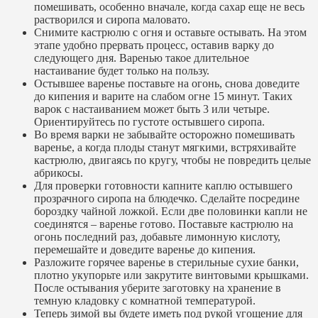
помешивать, особенно вначале, когда сахар еще не весь
растворился и сиропа маловато.
Снимите кастрюлю с огня и оставьте остывать. На этом
этапе удобно прервать процесс, оставив варку до
следующего дня. Варенью такое длительное
настаивание будет только на пользу.
Остывшее варенье поставьте на огонь, снова доведите
до кипения и варите на слабом огне 15 минут. Таких
варок с настаиванием может быть 3 или четыре.
Ориентируйтесь по густоте остывшего сиропа.
Во время варки не забывайте осторожно помешивать
варенье, а когда плоды станут мягкими, встряхивайте
кастрюлю, двигаясь по кругу, чтобы не повредить целые
абрикосы.
Для проверки готовности капните каплю остывшего
прозрачного сиропа на блюдечко. Сделайте посредине
бороздку чайной ложкой. Если две половинки капли не
соединятся – варенье готово. Поставьте кастрюлю на
огонь последний раз, добавьте лимонную кислоту,
перемешайте и доведите варенье до кипения.
Разложите горячее варенье в стерильные сухие банки,
плотно укупорьте или закрутите винтовыми крышками.
После остывания уберите заготовку на хранение в
темную кладовку с комнатной температурой.
Теперь зимой вы будете иметь под рукой угощение для