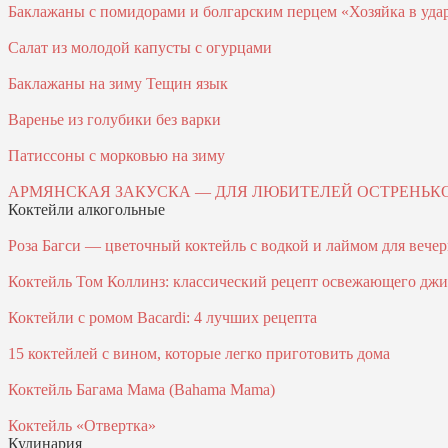
Баклажаны с помидорами и болгарским перцем «Хозяйка в уда
Салат из молодой капусты с огурцами
Баклажаны на зиму Тещин язык
Варенье из голубики без варки
Патиссоны с морковью на зиму
АРМЯHCКАЯ ЗАКУCКА — ДЛЯ ЛЮБИТЕЛЕЙ ОCТРЕHЬК
Коктейли алкогольные
Роза Багси — цветочный коктейль с водкой и лаймом для вече
Коктейль Том Коллинз: классический рецепт освежающего джи
Коктейли с ромом Bacardi: 4 лучших рецепта
15 коктейлей с вином, которые легко приготовить дома
Коктейль Багама Мама (Bahama Mama)
Коктейль «Отвертка»
Кулинария