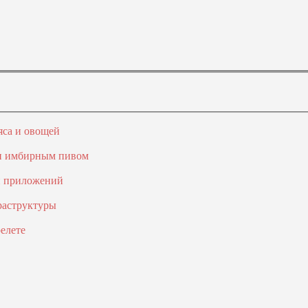
яса и овощей
 и имбирным пивом
и приложений
раструктуры
елете