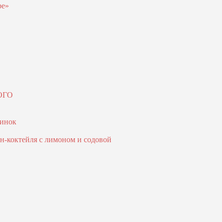
ре»
ОГО
ринок
н-коктейля с лимоном и содовой