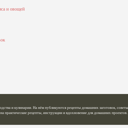
яса и овощей
вок
ства и кулинарии. На нём публикуются рецепты домашних заготовок, советы 
 на практические рецепты, инструкции и вдохновение для домашних проектов.