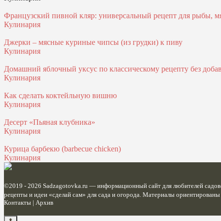
Французский пивной кляр: универсальный рецепт для рыбы, м
Кулинария
Джерки – мясные куриные чипсы (из грудки) к пиву
Кулинария
Домашний яблочный уксус по классическому рецепту без доба
Кулинария
Как сделать коктейльную вишню
Кулинария
Десерт «Пьяная клубника»
Кулинария
Курица барбекю (barbecue chicken)
Кулинария
©2019 - 2026
Sadzagotovka.ru
— информационный сайт для любителей садовод
рецепты и идеи «сделай сам» для сада и огорода. Материалы ориентированы
Контакты
|
Архив